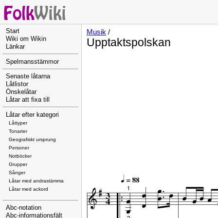
Start
Musik
/
Wiki om Wikin
Upptaktspolskan
Länkar
Spelmansstämmor
Senaste låtarna
Låtlistor
Önskelåtar
Låtar att fixa till
Låtar efter kategori
Låttyper
Tonarter
Geografiskt ursprung
Personer
Notböcker
Grupper
Sånger
Låtar med andrastämma
Låtar med ackord
Abc-notation
Abc-informationsfält