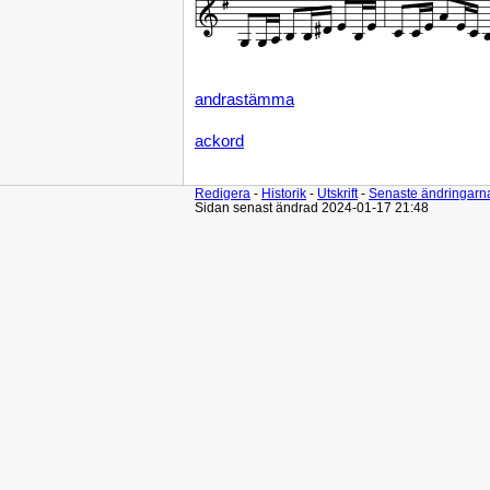
andrastämma
ackord
Redigera
-
Historik
-
Utskrift
-
Senaste ändringarn
Sidan senast ändrad 2024-01-17 21:48