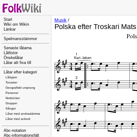
Start
Musik
/
Wiki om Wikin
Polska efter Troskari Mats
Länkar
Spelmansstämmor
Senaste låtarna
Låtlistor
Önskelåtar
Låtar att fixa till
Låtar efter kategori
Låttyper
Tonarter
Geografiskt ursprung
Personer
Notböcker
Grupper
Sånger
Låtar med andrastämma
Låtar med ackord
Abc-notation
Abc-informationsfält