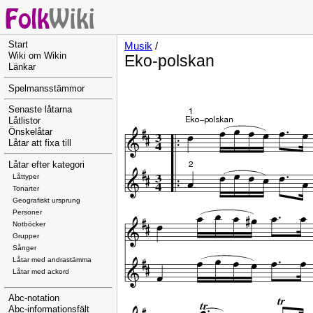
Start
Musik
/
Wiki om Wikin
Eko-polskan
Länkar
Spelmansstämmor
Senaste låtarna
Låtlistor
Önskelåtar
Låtar att fixa till
Låtar efter kategori
Låttyper
Tonarter
Geografiskt ursprung
Personer
Notböcker
Grupper
Sånger
Låtar med andrastämma
Låtar med ackord
Abc-notation
Abc-informationsfält