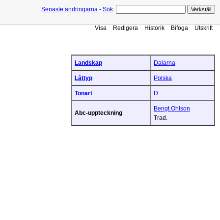
Senaste ändringarna
-
Sök
:
Visa
Redigera
Historik
Bifoga
Utskrift
Landskap
Dalarna
Låttyp
Polska
Tonart
D
Bengt Ohlson
Abc-uppteckning
Trad.