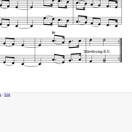
a
-
Sök