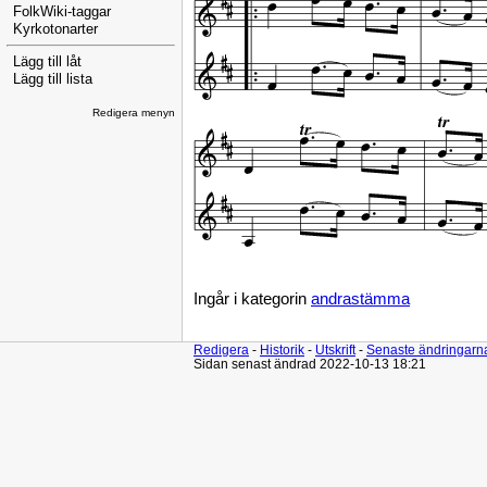
FolkWiki-taggar
Kyrkotonarter
Lägg till låt
Lägg till lista
Redigera menyn
Ingår i kategorin
andrastämma
Redigera
-
Historik
-
Utskrift
-
Senaste ändringarn
Sidan senast ändrad 2022-10-13 18:21