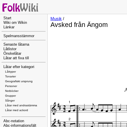
Start
Musik
/
Wiki om Wikin
Avsked från Ängom
Länkar
Spelmansstämmor
Senaste låtarna
Låtlistor
Önskelåtar
Låtar att fixa till
Låtar efter kategori
Låttyper
Tonarter
Geografiskt ursprung
Personer
Notböcker
Grupper
Sånger
Låtar med andrastämma
Låtar med ackord
Abc-notation
Abc-informationsfält