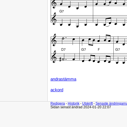
andrastämma
ackord
Redigera
-
Historik
-
Utskrift
-
Senaste ändringarn
Sidan senast ändrad 2024-01-20 22:07