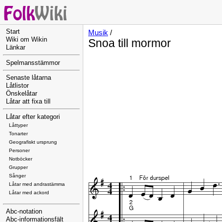
Start
Musik
/
Wiki om Wikin
Snoa till mormor
Länkar
Spelmansstämmor
Senaste låtarna
Låtlistor
Önskelåtar
Låtar att fixa till
Låtar efter kategori
Låttyper
Tonarter
Geografiskt ursprung
Personer
Notböcker
Grupper
Sånger
Låtar med andrastämma
Låtar med ackord
Abc-notation
Abc-informationsfält