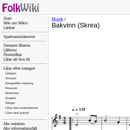
Start
Musik
/
Wiki om Wikin
Bakvinn (Skrea)
Länkar
Spelmansstämmor
Senaste låtarna
Låtlistor
Önskelåtar
Låtar att fixa till
Låtar efter kategori
Låttyper
Tonarter
Geografiskt ursprung
Personer
Notböcker
Grupper
Sånger
Låtar med andrastämma
Låtar med ackord
Abc-notation
Abc-informationsfält