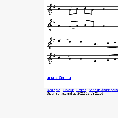
andrastämma
Redigera
-
Historik
-
Utskrift
-
Senaste ändringarn
Sidan senast ändrad 2022-12-03 21:06