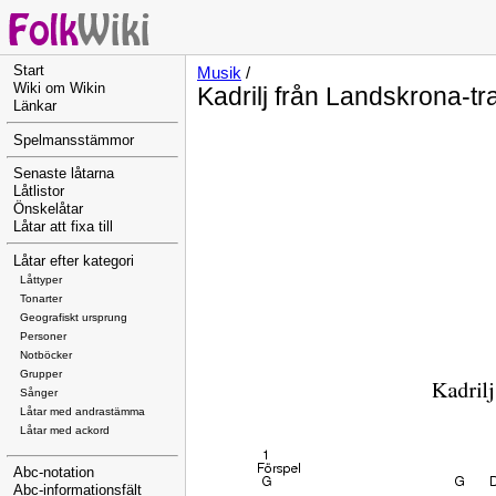
Start
Musik
/
Wiki om Wikin
Kadrilj från Landskrona-tr
Länkar
Spelmansstämmor
Senaste låtarna
Låtlistor
Önskelåtar
Låtar att fixa till
Låtar efter kategori
Låttyper
Tonarter
Geografiskt ursprung
Personer
Notböcker
Grupper
Sånger
Låtar med andrastämma
Låtar med ackord
Abc-notation
Abc-informationsfält