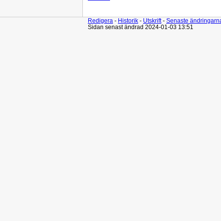
Redigera
-
Historik
-
Utskrift
-
Senaste ändringarn
Sidan senast ändrad 2024-01-03 13:51