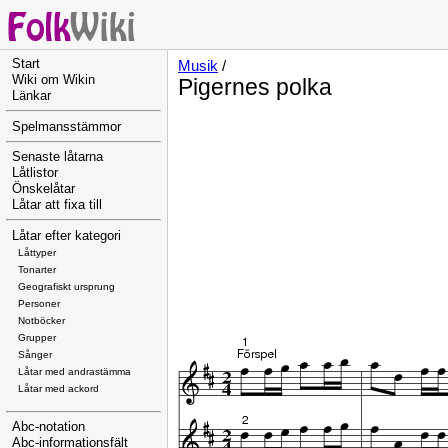
Start
Musik
/
Wiki om Wikin
Pigernes polka
Länkar
Spelmansstämmor
Senaste låtarna
Låtlistor
Önskelåtar
Låtar att fixa till
Låtar efter kategori
Låttyper
Tonarter
Geografiskt ursprung
Personer
Notböcker
Grupper
Sånger
Låtar med andrastämma
Låtar med ackord
Abc-notation
Abc-informationsfält