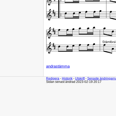
andrastämma
Redigera
-
Historik
-
Utskrift
-
Senaste ändringarn
Sidan senast ändrad 2023-02-19 20:17