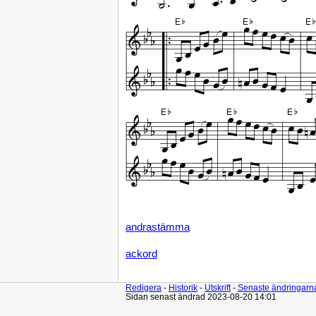
andrastämma
ackord
Redigera
-
Historik
-
Utskrift
-
Senaste ändringarn
Sidan senast ändrad 2023-08-20 14:01