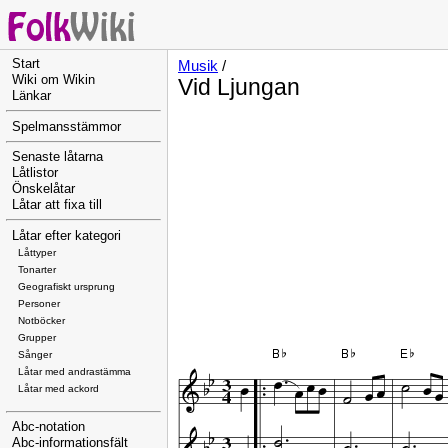
Start
Musik
/
Wiki om Wikin
Vid Ljungan
Länkar
Spelmansstämmor
Senaste låtarna
Låtlistor
Önskelåtar
Låtar att fixa till
Låtar efter kategori
Låttyper
Tonarter
Geografiskt ursprung
Personer
Notböcker
Grupper
Sånger
Låtar med andrastämma
Låtar med ackord
Abc-notation
Abc-informationsfält