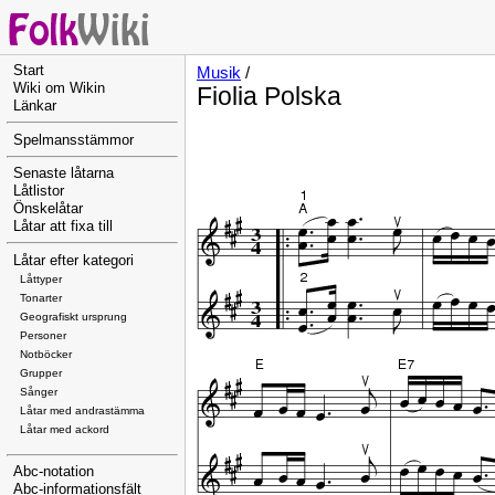
Start
Musik
/
Wiki om Wikin
Fiolia Polska
Länkar
Spelmansstämmor
Senaste låtarna
Låtlistor
Önskelåtar
Låtar att fixa till
Låtar efter kategori
Låttyper
Tonarter
Geografiskt ursprung
Personer
Notböcker
Grupper
Sånger
Låtar med andrastämma
Låtar med ackord
Abc-notation
Abc-informationsfält