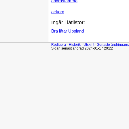
andrastämma
ackord
Ingår i låtlistor:
Bra låtar Uppland
Redigera
-
Historik
-
Utskrift
-
Senaste ändringarn
Sidan senast ändrad 2024-01-17 20:22