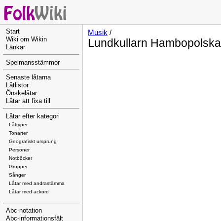
Start
Musik
/
Wiki om Wikin
Lundkullarn Hambopolska
Länkar
Spelmansstämmor
Senaste låtarna
Låtlistor
Önskelåtar
Låtar att fixa till
Låtar efter kategori
Låttyper
Tonarter
Geografiskt ursprung
Personer
Notböcker
Grupper
Sånger
Låtar med andrastämma
Låtar med ackord
Abc-notation
Abc-informationsfält