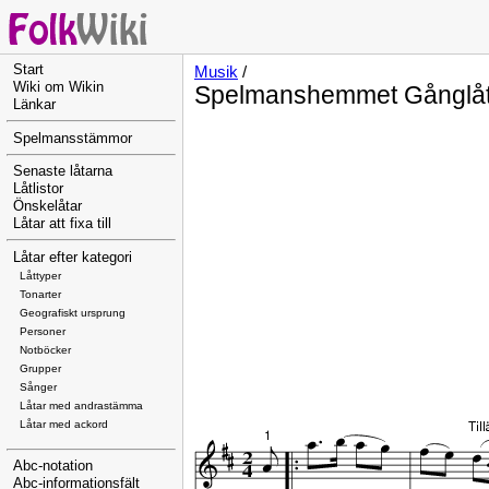
Start
Musik
/
Wiki om Wikin
Spelmanshemmet Gånglå
Länkar
Spelmansstämmor
Senaste låtarna
Låtlistor
Önskelåtar
Låtar att fixa till
Låtar efter kategori
Låttyper
Tonarter
Geografiskt ursprung
Personer
Notböcker
Grupper
Sånger
Låtar med andrastämma
Låtar med ackord
Abc-notation
Abc-informationsfält