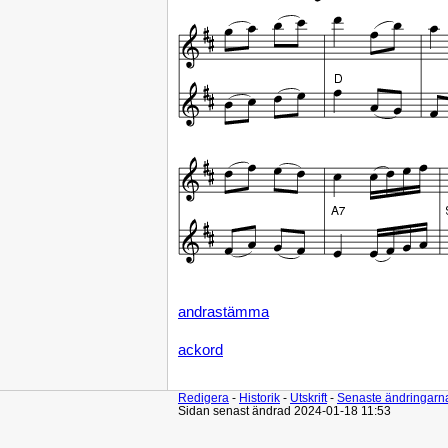
andrastämma
ackord
Redigera
-
Historik
-
Utskrift
-
Senaste ändringarn
Sidan senast ändrad 2024-01-18 11:53