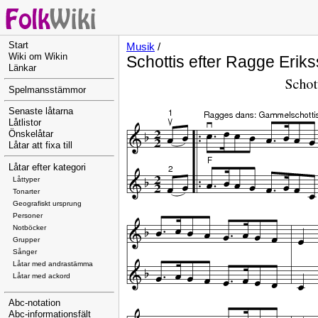
Start
Musik
/
Wiki om Wikin
Schottis efter Ragge Erik
Länkar
Spelmansstämmor
Senaste låtarna
Låtlistor
Önskelåtar
Låtar att fixa till
Låtar efter kategori
Låttyper
Tonarter
Geografiskt ursprung
Personer
Notböcker
Grupper
Sånger
Låtar med andrastämma
Låtar med ackord
Abc-notation
Abc-informationsfält