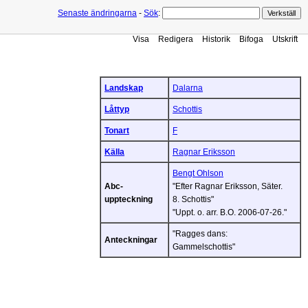
Senaste ändringarna
-
Sök
:
Visa
Redigera
Historik
Bifoga
Utskrift
Landskap
Dalarna
Låttyp
Schottis
Tonart
F
Källa
Ragnar Eriksson
Bengt Ohlson
Abc-
"Efter Ragnar Eriksson, Säter.
uppteckning
8. Schottis"
"Uppt. o. arr. B.O. 2006-07-26."
"Ragges dans:
Anteckningar
Gammelschottis"