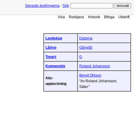
Senaste ändringarna
-
Sök
:
Visa
Redigera
Historik
Bifoga
Utskrift
Landskap
Dalarna
Låttyp
Gånglåt
Tonart
G
Kompositör
Roland Johansson
Bengt Ohlson
Abc-
"Av Roland Johansson,
uppteckning
Säter."