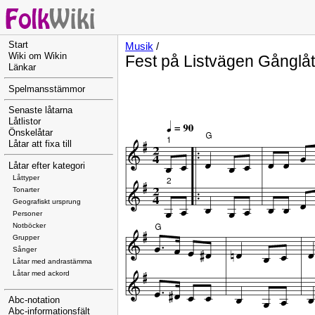
Start
Musik
/
Wiki om Wikin
Fest på Listvägen Gånglåt
Länkar
Spelmansstämmor
Senaste låtarna
Låtlistor
Önskelåtar
Låtar att fixa till
Låtar efter kategori
Låttyper
Tonarter
Geografiskt ursprung
Personer
Notböcker
Grupper
Sånger
Låtar med andrastämma
Låtar med ackord
Abc-notation
Abc-informationsfält