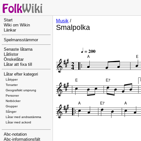
Start
Musik
/
Wiki om Wikin
Smalpolka
Länkar
Spelmansstämmor
Senaste låtarna
Låtlistor
Önskelåtar
Låtar att fixa till
Låtar efter kategori
Låttyper
Tonarter
Geografiskt ursprung
Personer
Notböcker
Grupper
Sånger
Låtar med andrastämma
Låtar med ackord
Abc-notation
Abc-informationsfält