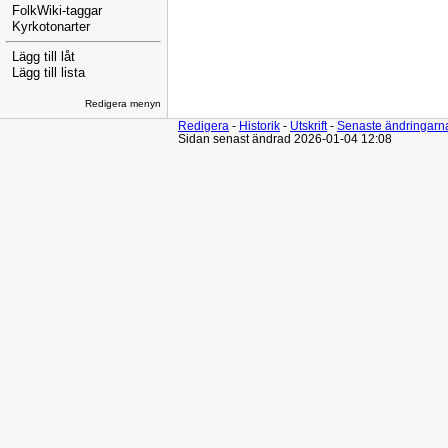
FolkWiki-taggar
Kyrkotonarter
Lägg till låt
Lägg till lista
Redigera menyn
Redigera
-
Historik
-
Utskrift
-
Senaste ändringarn
Sidan senast ändrad 2026-01-04 12:08