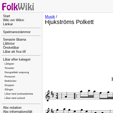
Start
Musik
/
Wiki om Wikin
Hjukströms Polkett
Länkar
Spelmansstämmor
Senaste låtarna
Låtlistor
Önskelåtar
Låtar att fixa till
Låtar efter kategori
Låttyper
Tonarter
Geografiskt ursprung
Personer
Notböcker
Grupper
Sånger
Låtar med andrastämma
Låtar med ackord
Abc-notation
Abc-informationsfält