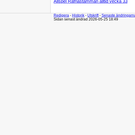
Allspel Rafnastämman alltid vecka 33
Redigera
-
Historik
-
Utskrift
-
Senaste ändringarn
Sidan senast ändrad 2026-05-25 18:49