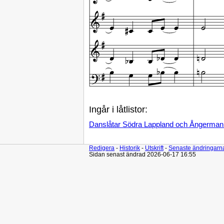
Ingår i låtlistor:
Danslåtar Södra Lappland och Ångerman
Redigera
-
Historik
-
Utskrift
-
Senaste ändringarn
Sidan senast ändrad 2026-06-17 16:55