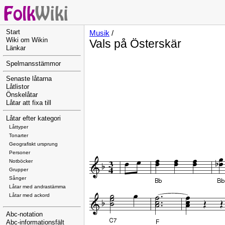
Start
Musik
/
Wiki om Wikin
Vals på Österskär
Länkar
Spelmansstämmor
Senaste låtarna
Låtlistor
Önskelåtar
Låtar att fixa till
Låtar efter kategori
Låttyper
Tonarter
Geografiskt ursprung
Personer
Notböcker
Grupper
Sånger
Låtar med andrastämma
Låtar med ackord
Abc-notation
Abc-informationsfält