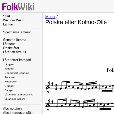
Start
Musik
/
Wiki om Wikin
Polska efter Kolmo-Olle
Länkar
Spelmansstämmor
Senaste låtarna
Låtlistor
Önskelåtar
Låtar att fixa till
Låtar efter kategori
Låttyper
Tonarter
Geografiskt ursprung
Personer
Notböcker
Grupper
Sånger
Låtar med andrastämma
Låtar med ackord
Abc-notation
Abc-informationsfält