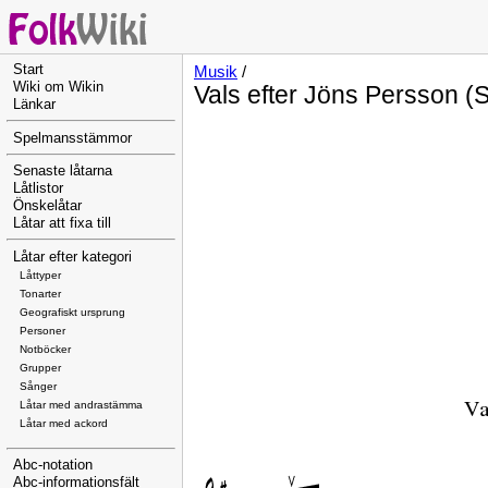
Start
Musik
/
Wiki om Wikin
Vals efter Jöns Persson (
Länkar
Spelmansstämmor
Senaste låtarna
Låtlistor
Önskelåtar
Låtar att fixa till
Låtar efter kategori
Låttyper
Tonarter
Geografiskt ursprung
Personer
Notböcker
Grupper
Sånger
Låtar med andrastämma
Låtar med ackord
Abc-notation
Abc-informationsfält