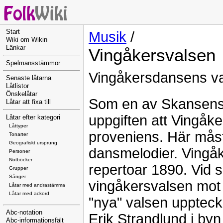
Start
Musik
/
Wiki om Wikin
Länkar
Vingåkersvalsen
Spelmansstämmor
Vingåkersdansens va
Senaste låtarna
Låtlistor
Önskelåtar
Som en av Skansens 
Låtar att fixa till
uppgiften att Vingåk
Låtar efter kategori
Låttyper
proveniens. Här mås
Tonarter
Geografiskt ursprung
dansmelodier. Vingåk
Personer
Notböcker
repertoar 1890. Vid 
Grupper
Sånger
vingåkersvalsen mot
Låtar med andrastämma
Låtar med ackord
"nya" valsen upptec
Abc-notation
Erik Strandlund i by
Abc-informationsfält