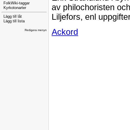
FolkWiki-taggar
av philochoristen o
Kyrkotonarter
Liljefors, enl uppgift
Lägg till låt
Lägg till lista
Ackord
Redigera menyn