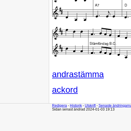
andrastämma
ackord
Redigera
-
Historik
-
Utskrift
-
Senaste ändringarn
Sidan senast ändrad 2024-01-03 19:13