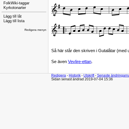
FolkWiki-taggar
Kyrkotonarter
Lägg till låt
Lägg till lista
Redigera menyn
Så här står den skriven i Gutalåtar (med 
Se även
Vevlire-ettan
.
Redigera
-
Historik
-
Utskrift
-
Senaste ändringarn
Sidan senast ändrad 2019-07-04 15:36