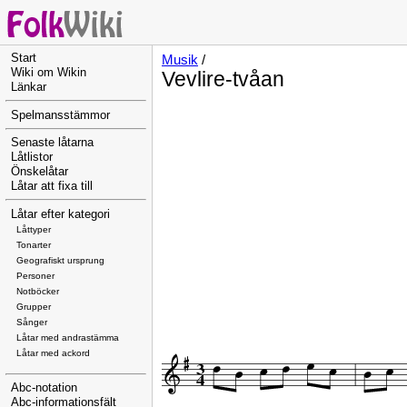
Start
Musik
/
Wiki om Wikin
Vevlire-tvåan
Länkar
Spelmansstämmor
Senaste låtarna
Låtlistor
Önskelåtar
Låtar att fixa till
Låtar efter kategori
Låttyper
Tonarter
Geografiskt ursprung
Personer
Notböcker
Grupper
Sånger
Låtar med andrastämma
Låtar med ackord
Abc-notation
Abc-informationsfält