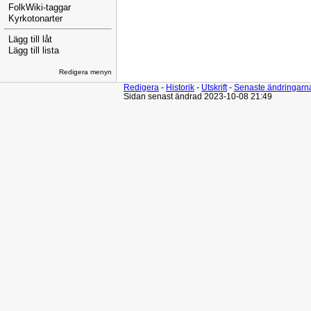
FolkWiki-taggar
Kyrkotonarter
Lägg till låt
Lägg till lista
Redigera menyn
Redigera
-
Historik
-
Utskrift
-
Senaste ändringarn
Sidan senast ändrad 2023-10-08 21:49