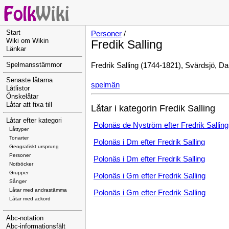
Start
Personer
/
Wiki om Wikin
Fredik Salling
Länkar
Fredrik Salling (1744-1821), Svärdsjö, Da
Spelmansstämmor
Senaste låtarna
spelmän
Låtlistor
Önskelåtar
Låtar att fixa till
Låtar i kategorin Fredik Salling
Låtar efter kategori
Polonäs de Nyström efter Fredrik Salling
Låttyper
Tonarter
Polonäs i Dm efter Fredrik Salling
Geografiskt ursprung
Personer
Polonäs i Dm efter Fredrik Salling
Notböcker
Grupper
Polonäs i Gm efter Fredrik Salling
Sånger
Låtar med andrastämma
Polonäs i Gm efter Fredrik Salling
Låtar med ackord
Abc-notation
Abc-informationsfält