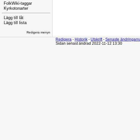
FolkWiki-taggar
Kyrkotonarter
Lägg till låt
Lägg till lista
Redigera menyn
Redigera
-
Historik
-
Utskrift
-
Senaste ändringarn
Sidan senast ändrad 2022-11-12 13:30