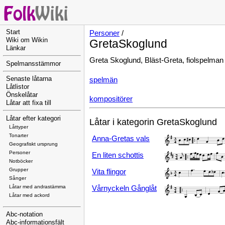
Start
Personer
/
Wiki om Wikin
GretaSkoglund
Länkar
Greta Skoglund, Bläst-Greta, fiolspelman b
Spelmansstämmor
Senaste låtarna
spelmän
Låtlistor
Önskelåtar
kompositörer
Låtar att fixa till
Låtar efter kategori
Låtar i kategorin GretaSkoglund
Låttyper
Tonarter
Anna-Gretas vals
Geografiskt ursprung
Personer
En liten schottis
Notböcker
Grupper
Vita flingor
Sånger
Låtar med andrastämma
Vårnyckeln Gånglåt
Låtar med ackord
Abc-notation
Abc-informationsfält