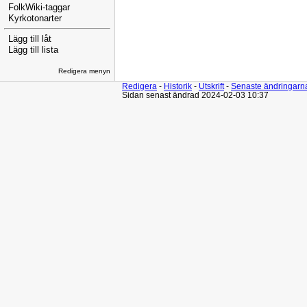
FolkWiki-taggar
Kyrkotonarter
Lägg till låt
Lägg till lista
Redigera menyn
Redigera
-
Historik
-
Utskrift
-
Senaste ändringarn
Sidan senast ändrad 2024-02-03 10:37