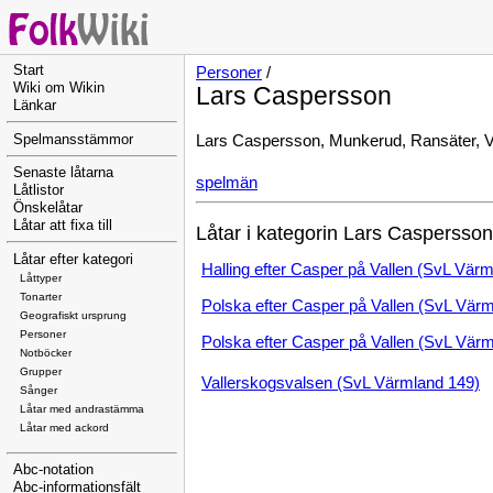
Start
Personer
/
Wiki om Wikin
Lars Caspersson
Länkar
Lars Caspersson, Munkerud, Ransäter, 
Spelmansstämmor
Senaste låtarna
spelmän
Låtlistor
Önskelåtar
Låtar att fixa till
Låtar i kategorin Lars Caspersson
Låtar efter kategori
Halling efter Casper på Vallen (SvL Värm
Låttyper
Tonarter
Polska efter Casper på Vallen (SvL Vär
Geografiskt ursprung
Personer
Polska efter Casper på Vallen (SvL Vär
Notböcker
Grupper
Vallerskogsvalsen (SvL Värmland 149)
Sånger
Låtar med andrastämma
Låtar med ackord
Abc-notation
Abc-informationsfält