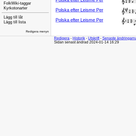
Polska efter Leisme Per
FolkWiki-taggar
Kyrkotonarter
Polska efter Leisme Per
Lägg till låt
Polska efter Leisme Per
Lägg till lista
Redigera menyn
Redigera
-
Historik
-
Utskrift
-
Senaste ändringarn
Sidan senast ändrad 2024-01-14 16:29