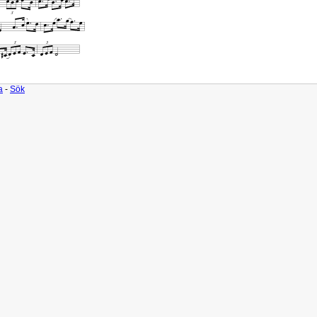
a
-
Sök