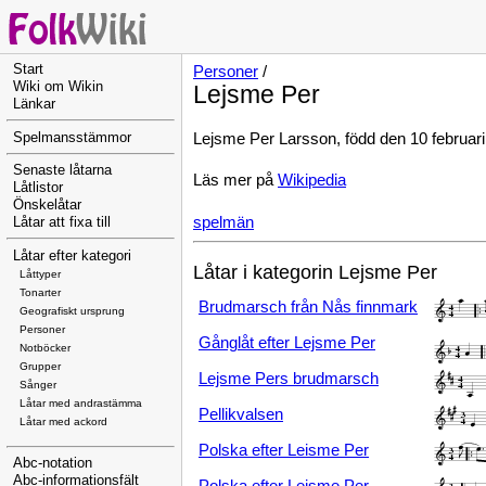
Start
Personer
/
Wiki om Wikin
Lejsme Per
Länkar
Lejsme Per Larsson, född den 10 februari
Spelmansstämmor
Senaste låtarna
Läs mer på
Wikipedia
Låtlistor
Önskelåtar
spelmän
Låtar att fixa till
Låtar efter kategori
Låtar i kategorin Lejsme Per
Låttyper
Tonarter
Brudmarsch från Nås finnmark
Geografiskt ursprung
Personer
Gånglåt efter Lejsme Per
Notböcker
Grupper
Lejsme Pers brudmarsch
Sånger
Låtar med andrastämma
Pellikvalsen
Låtar med ackord
Polska efter Leisme Per
Abc-notation
Abc-informationsfält