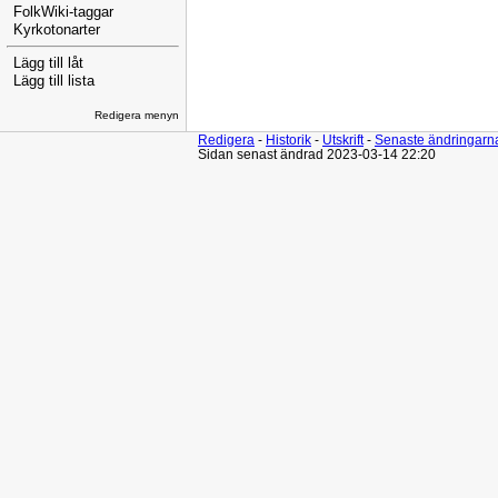
FolkWiki-taggar
Kyrkotonarter
Lägg till låt
Lägg till lista
Redigera menyn
Redigera
-
Historik
-
Utskrift
-
Senaste ändringarn
Sidan senast ändrad 2023-03-14 22:20