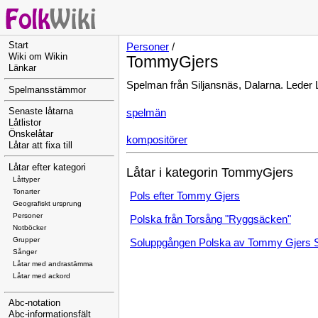
Start
Personer
/
Wiki om Wikin
TommyGjers
Länkar
Spelman från Siljansnäs, Dalarna. Leder
Spelmansstämmor
Senaste låtarna
spelmän
Låtlistor
Önskelåtar
kompositörer
Låtar att fixa till
Låtar efter kategori
Låtar i kategorin TommyGjers
Låttyper
Tonarter
Pols efter Tommy Gjers
Geografiskt ursprung
Personer
Polska från Torsång "Ryggsäcken"
Notböcker
Grupper
Soluppgången Polska av Tommy Gjers S
Sånger
Låtar med andrastämma
Låtar med ackord
Abc-notation
Abc-informationsfält