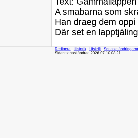
Text: Gammallappen h
A smabarna som skra
Han draeg dem oppi fj
Där set en lapptjäli
Redigera
-
Historik
-
Utskrift
-
Senaste ändringarn
Sidan senast ändrad 2026-07-10 08:21