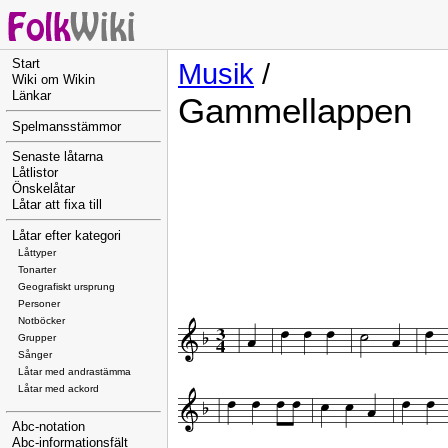
Start
Musik
/
Wiki om Wikin
Länkar
Gammellappen
Spelmansstämmor
Senaste låtarna
Låtlistor
Önskelåtar
Låtar att fixa till
Låtar efter kategori
Låttyper
Tonarter
Geografiskt ursprung
Personer
Notböcker
Grupper
Sånger
Låtar med andrastämma
Låtar med ackord
Abc-notation
Abc-informationsfält