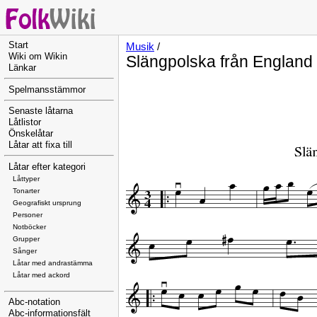
Start
Musik
/
Wiki om Wikin
Slängpolska från England
Länkar
Spelmansstämmor
Senaste låtarna
Låtlistor
Önskelåtar
Låtar att fixa till
Låtar efter kategori
Låttyper
Tonarter
Geografiskt ursprung
Personer
Notböcker
Grupper
Sånger
Låtar med andrastämma
Låtar med ackord
Abc-notation
Abc-informationsfält