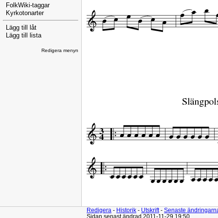
FolkWiki-taggar
Kyrkotonarter
Lägg till låt
Lägg till lista
Redigera menyn
Redigera
-
Historik
-
Utskrift
-
Senaste ändringarn
Sidan senast ändrad 2011-11-29 19:50