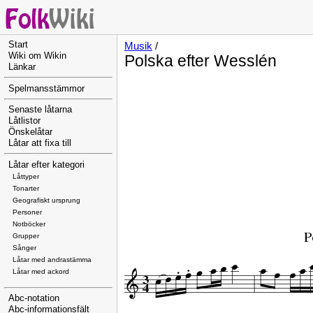
Start
Musik
/
Wiki om Wikin
Polska efter Wesslén
Länkar
Spelmansstämmor
Senaste låtarna
Låtlistor
Önskelåtar
Låtar att fixa till
Låtar efter kategori
Låttyper
Tonarter
Geografiskt ursprung
Personer
Notböcker
Grupper
Sånger
Låtar med andrastämma
Låtar med ackord
Abc-notation
Abc-informationsfält