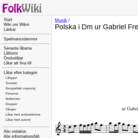
Start
Musik
/
Wiki om Wikin
Polska i Dm ur Gabriel F
Länkar
Spelmansstämmor
Senaste låtarna
Låtlistor
Önskelåtar
Låtar att fixa till
Låtar efter kategori
Låttyper
Tonarter
Geografiskt ursprung
Personer
Notböcker
Grupper
Sånger
Låtar med andrastämma
Låtar med ackord
Abc-notation
Abc-informationsfält