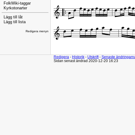
FolkWiki-taggar
Kyrkotonarter
Lägg till låt
Lägg till lista
Redigera menyn
Redigera
-
Historik
-
Utskrift
-
Senaste ändringarn
Sidan senast ändrad 2020-12-20 16:23