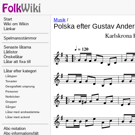
Start
Musik
/
Wiki om Wikin
Polska efter Gustav Ande
Länkar
Spelmansstämmor
Senaste låtarna
Låtlistor
Önskelåtar
Låtar att fixa till
Låtar efter kategori
Låttyper
Tonarter
Geografiskt ursprung
Personer
Notböcker
Grupper
Sånger
Låtar med andrastämma
Låtar med ackord
Abc-notation
Abc-informationsfält