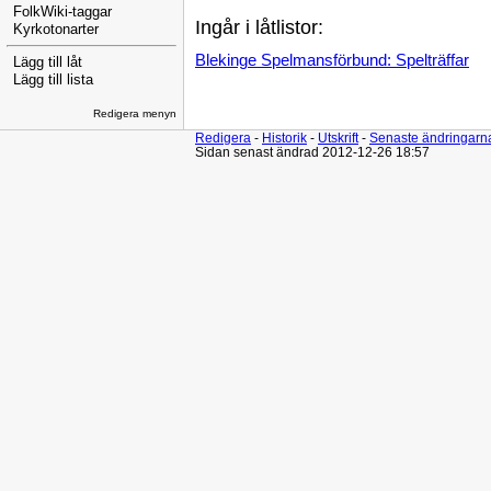
FolkWiki-taggar
Ingår i låtlistor:
Kyrkotonarter
Blekinge Spelmansförbund: Spelträffar
Lägg till låt
Lägg till lista
Redigera menyn
Redigera
-
Historik
-
Utskrift
-
Senaste ändringarn
Sidan senast ändrad 2012-12-26 18:57