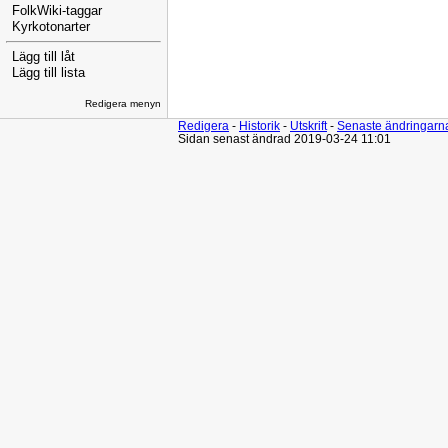
FolkWiki-taggar
Kyrkotonarter
Lägg till låt
Lägg till lista
Redigera menyn
Redigera
-
Historik
-
Utskrift
-
Senaste ändringarn
Sidan senast ändrad 2019-03-24 11:01