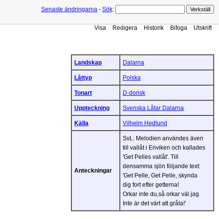
Senaste ändringarna
-
Sök
:
Visa
Redigera
Historik
Bifoga
Utskrift
Landskap
Dalarna
Låttyp
Polska
Tonart
D-dorisk
Uppteckning
Svenska Låtar Dalarna
Källa
Vilhelm Hedlund
SvL: Melodien användes även
till vallåt i Enviken och kallades
'Get Pelles vallåt'. Till
densamma sjön följande text:
Anteckningar
'Get Pelle, Get Pelle, skynda
dig fort efter getterna!
Orkar inte du,så orkar väl jag.
Inte är det värt att gråta!'