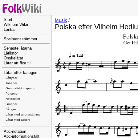
Start
Musik
/
Wiki om Wikin
Polska efter Vilhelm Hedlu
Länkar
Spelmansstämmor
Senaste låtarna
Låtlistor
Önskelåtar
Låtar att fixa till
Låtar efter kategori
Låttyper
Tonarter
Geografiskt ursprung
Personer
Notböcker
Grupper
Sånger
Låtar med andrastämma
Låtar med ackord
Abc-notation
Abc-informationsfält