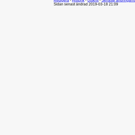
Redigera
-
Historik
-
Utskrift
-
Senaste ändringarn
Sidan senast ändrad 2019-03-18 21:09