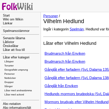
Start
Personer
/
Wiki om Wikin
Vilhelm Hedlund
Länkar
Ingår i kategorin
Spelmän
. Hedlund var f
Spelmansstämmor
Senaste låtarna
Låtlistor
Låtar efter Vilhelm Hedlund
Önskelåtar
Låtar att fixa till
Brudmarsch från Enviken
Låtar efter kategori
Brudmarsch från Enviken
Låttyper
Tonarter
Gånglåt efter farfadern (SvL Dalarna 135
Geografiskt ursprung
Personer
Gånglåt efter farfadern (SvL Dalarna 138
Notböcker
Grupper
Gånglåt från Enviken
Sånger
Låtar med andrastämma
Hedlunds mormors brudpolska (SvL Dal
Låtar med ackord
Mormors brudvals efter Vilhelm Hedlund
Abc-notation
Abc-informationsfält