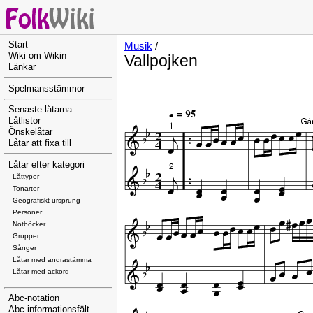
Start
Musik
/
Wiki om Wikin
Vallpojken
Länkar
Spelmansstämmor
Senaste låtarna
Låtlistor
Önskelåtar
Låtar att fixa till
Låtar efter kategori
Låttyper
Tonarter
Geografiskt ursprung
Personer
Notböcker
Grupper
Sånger
Låtar med andrastämma
Låtar med ackord
Abc-notation
Abc-informationsfält