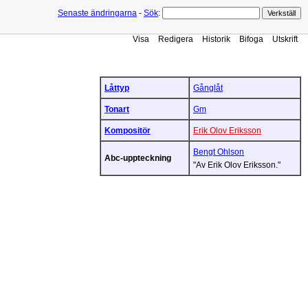
Senaste ändringarna
-
Sök
:
Visa
Redigera
Historik
Bifoga
Utskrift
Låttyp
Gånglåt
Tonart
Gm
Kompositör
Erik Olov Eriksson
Bengt Ohlson
Abc-uppteckning
"Av Erik Olov Eriksson."