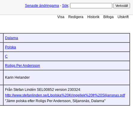
Senaste ändringarna
-
Sök
:
Visa
Redigera
Historik
Bifoga
Utskrift
Dalarna
Polska
C
Roligs Per Andersson
Karin Helander
Från Stefan Lindén SEL00852 version 230324:
http://www.stefanlinden.se/L/polska%20Kringellek%20fr%20Siljansnas.pdf
"Jämn polska efter Roligs Per Andersson, Siljansnäs, Dalarna"