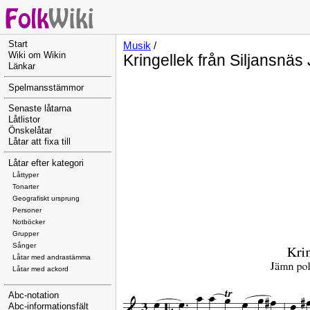
Start
Musik
/
Wiki om Wikin
Kringellek från Siljansnä
Länkar
Spelmansstämmor
Senaste låtarna
Låtlistor
Önskelåtar
Låtar att fixa till
Låtar efter kategori
Låttyper
Tonarter
Geografiskt ursprung
Personer
Notböcker
Grupper
Sånger
Låtar med andrastämma
Låtar med ackord
Abc-notation
Abc-informationsfält