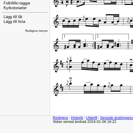
FolkWiki-taggar
Kyrkotonarter
Lägg till låt
Lägg till lista
Redigera menyn
Redigera
-
Historik
-
Utskrift
-
Senaste ändringarn
Sidan senast ändrad 2024-01-06 16:22