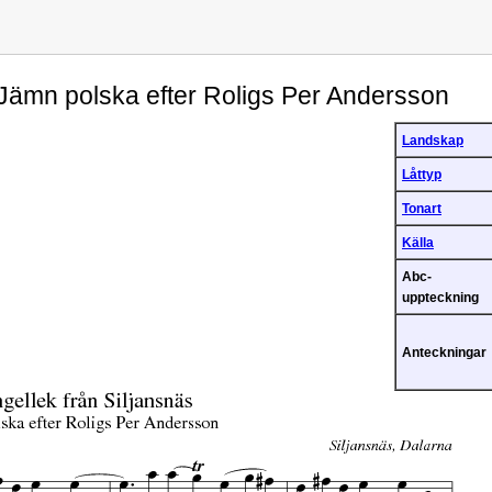
s Jämn polska efter Roligs Per Andersson
Landskap
Låttyp
Tonart
Källa
Abc-
uppteckning
Anteckningar