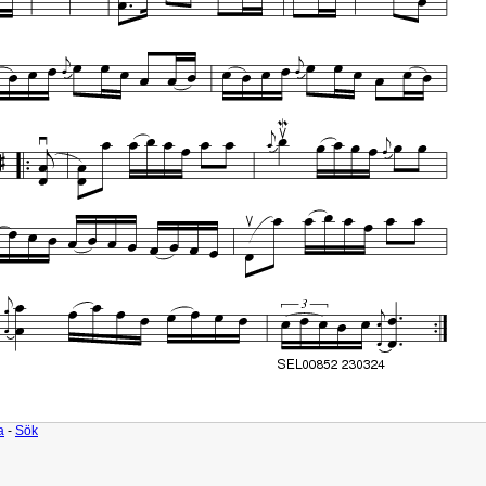
a
-
Sök