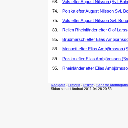
68.
Vals efter August Nilsson (SvL Boh
74.
Polska efter August Nilsson SvL B
75.
Vals efter August Nilsson SvL Bohu
83.
Rellen Rheinländer efter Olof Lars
85.
Brudmarsch efter Elias Ambjörnss
88.
Menuett efter Elias Ambjörnsson (
89.
Polska efter Elias Ambjörnsson (S
95.
Rheinländer efter Elias Ambjörnss
Redigera
-
Historik
-
Utskrift
-
Senaste ändringarn
Sidan senast ändrad 2011-04-28 20:53