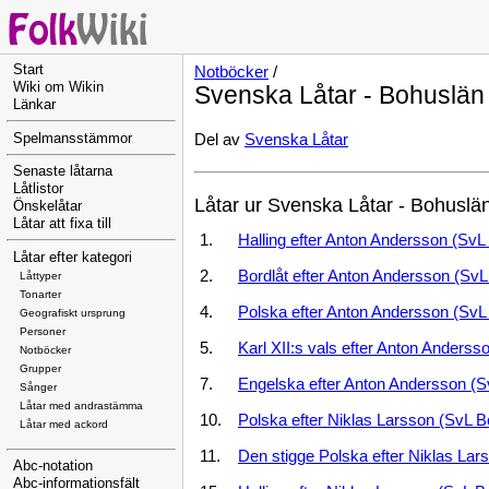
Start
Notböcker
/
Wiki om Wikin
Svenska Låtar - Bohuslän
Länkar
Del av
Svenska Låtar
Spelmansstämmor
Senaste låtarna
Låtlistor
Låtar ur Svenska Låtar - Bohuslä
Önskelåtar
Låtar att fixa till
1.
Halling efter Anton Andersson (SvL 
Låtar efter kategori
2.
Bordlåt efter Anton Andersson (Sv
Låttyper
Tonarter
4.
Polska efter Anton Andersson (SvL
Geografiskt ursprung
Personer
5.
Karl XII:s vals efter Anton Anders
Notböcker
Grupper
7.
Engelska efter Anton Andersson (S
Sånger
Låtar med andrastämma
10.
Polska efter Niklas Larsson (SvL B
Låtar med ackord
11.
Den stigge Polska efter Niklas Lar
Abc-notation
Abc-informationsfält