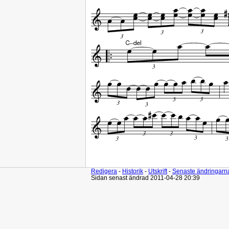
Redigera
-
Historik
-
Utskrift
-
Senaste ändringarn
Sidan senast ändrad 2011-04-28 20:39