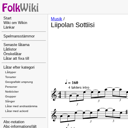
Start
Musik
/
Wiki om Wikin
Liipolan Sottiisi
Länkar
Spelmansstämmor
Senaste låtarna
Låtlistor
Önskelåtar
Låtar att fixa till
Låtar efter kategori
Låttyper
Tonarter
Geografiskt ursprung
Personer
Notböcker
Grupper
Sånger
Låtar med andrastämma
Låtar med ackord
Abc-notation
Abc-informationsfält