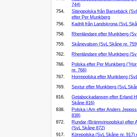
744)
754.
Slängpolska från Barsebäck (SvL
efter Per Munkberg
756.
Kadrilj från Landskrona (SvL Sk
758.
Rhenländare efter Munkberg (Sv
759.
Skånevalsen (SvL Skåne nr. 759
762.
Rhenländare efter Munkberg (Sv
766.
Polska efter Per Munkberg ("Ho
nr. 766)
767.
Horrepolska efter Munkberg (SvL
769.
Sextur efter Munkberg (SvL Skån
816.
Getabockadansen efter Erland 
Skåne 816)
838.
Polska i Am efter Anders Jeppss
838)
872.
Rundar (Brännvinspolska) efter
(SvL Skåne 872)
917.
Körepolska (SvL Skåne nr. 917) 