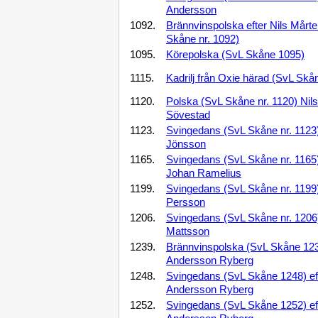
Andersson
1092.
Brännvinspolska efter Nils Mårt
Skåne nr. 1092)
1095.
Körepolska (SvL Skåne 1095)
1115.
Kadrilj från Oxie härad (SvL Skå
1120.
Polska (SvL Skåne nr. 1120) Nil
Sövestad
1123.
Svingedans (SvL Skåne nr. 1123) 
Jönsson
1165.
Svingedans (SvL Skåne nr. 1165)
Johan Ramelius
1199.
Svingedans (SvL Skåne nr. 1199) 
Persson
1206.
Svingedans (SvL Skåne nr. 1206)
Mattsson
1239.
Brännvinspolska (SvL Skåne 123
Andersson Ryberg
1248.
Svingedans (SvL Skåne 1248) ef
Andersson Ryberg
1252.
Svingedans (SvL Skåne 1252) ef