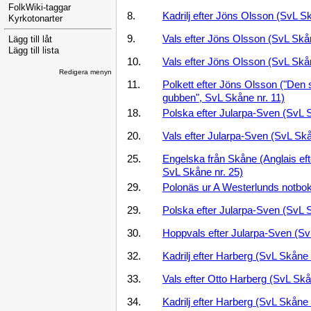
FolkWiki-taggar
8.
Kadrilj efter Jöns Olsson (SvL Sk
Kyrkotonarter
9.
Vals efter Jöns Olsson (SvL Skån
Lägg till låt
Lägg till lista
10.
Vals efter Jöns Olsson (SvL Skån
Redigera menyn
11.
Polkett efter Jöns Olsson ("Den
gubben", SvL Skåne nr. 11)
18.
Polska efter Jularpa-Sven (SvL S
20.
Vals efter Jularpa-Sven (SvL Skå
25.
Engelska från Skåne (Anglais eft
SvL Skåne nr. 25)
29.
Polonäs ur A Westerlunds notbok
29.
Polska efter Jularpa-Sven (SvL S
30.
Hoppvals efter Jularpa-Sven (Sv
32.
Kadrilj efter Harberg (SvL Skåne 
33.
Vals efter Otto Harberg (SvL Skå
34.
Kadrilj efter Harberg (SvL Skåne 