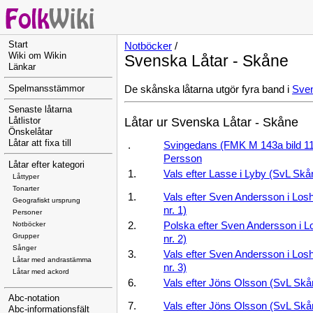
Start
Notböcker
/
Wiki om Wikin
Svenska Låtar - Skåne
Länkar
De skånska låtarna utgör fyra band i
Sven
Spelmansstämmor
Senaste låtarna
Låtar ur Svenska Låtar - Skåne
Låtlistor
Önskelåtar
Låtar att fixa till
.
Svingedans (FMK M 143a bild 11 )
Persson
Låtar efter kategori
1.
Vals efter Lasse i Lyby (SvL Skå
Låttyper
Tonarter
1.
Vals efter Sven Andersson i Los
Geografiskt ursprung
nr. 1)
Personer
Notböcker
2.
Polska efter Sven Andersson i L
Grupper
nr. 2)
Sånger
3.
Vals efter Sven Andersson i Los
Låtar med andrastämma
nr. 3)
Låtar med ackord
6.
Vals efter Jöns Olsson (SvL Skån
Abc-notation
7.
Vals efter Jöns Olsson (SvL Skån
Abc-informationsfält