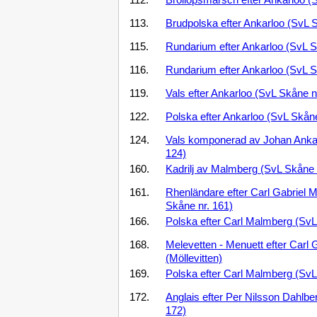
112.
Bröllopsmarsch efter Ankarloo (
113.
Brudpolska efter Ankarloo (SvL S
115.
Rundarium efter Ankarloo (SvL S
116.
Rundarium efter Ankarloo (SvL S
119.
Vals efter Ankarloo (SvL Skåne n
122.
Polska efter Ankarloo (SvL Skåne
124.
Vals komponerad av Johan Anka
124)
160.
Kadrilj av Malmberg (SvL Skåne 
161.
Rhenländare efter Carl Gabriel 
Skåne nr. 161)
166.
Polska efter Carl Malmberg (SvL
168.
Melevetten - Menuett efter Carl
(Möllevitten)
169.
Polska efter Carl Malmberg (SvL
172.
Anglais efter Per Nilsson Dahlbe
172)