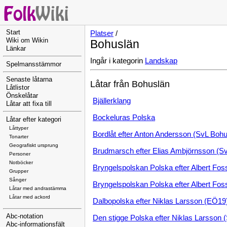
Start
Platser
/
Wiki om Wikin
Bohuslän
Länkar
Ingår i kategorin
Landskap
Spelmansstämmor
Senaste låtarna
Låtar från Bohuslän
Låtlistor
Önskelåtar
Bjällerklang
Låtar att fixa till
Bockeluras Polska
Låtar efter kategori
Låttyper
Bordlåt efter Anton Andersson (SvL Boh
Tonarter
Geografiskt ursprung
Brudmarsch efter Elias Ambjörnsson (S
Personer
Notböcker
Bryngelspolskan Polska efter Albert Fo
Grupper
Sånger
Bryngelspolskan Polska efter Albert Fo
Låtar med andrastämma
Låtar med ackord
Dalbopolska efter Niklas Larsson (EÖ19
Abc-notation
Den stigge Polska efter Niklas Larsson 
Abc-informationsfält