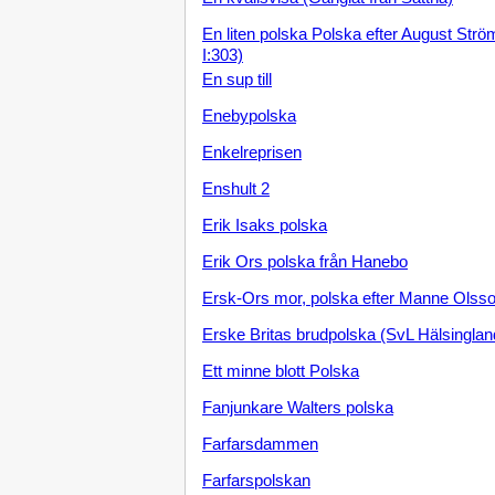
En kvällsvisa (Gånglåt från Sättna)
En liten polska Polska efter August St
I:303)
En sup till
Enebypolska
Enkelreprisen
Enshult 2
Erik Isaks polska
Erik Ors polska från Hanebo
Ersk-Ors mor, polska efter Manne Olss
Erske Britas brudpolska (SvL Hälsinglan
Ett minne blott Polska
Fanjunkare Walters polska
Farfarsdammen
Farfarspolskan