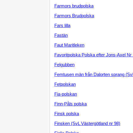
Farmors brudpolska
Farmors Brudpolska
Fars lilla
Fastän
Faut Maritleken
Favoritpolska Polska efter Jons-Axel Nr
Felgubben
Femtusen män från Dalorten sprang (Sv
Fetpolskan
Fia-polskan
Finn-Påls polska
Finsk polska
Finsken (SvL Västergötland nr 98)