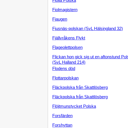
Fiolia Polska
Fiolmagistern
Fjaugen
Fjusnäs-polskan (SvL Hälsingland 32)
Fjällvråkens Flykt
Flageolettpolsen
Flickan hon gick sig ut en aftonstund Po
(SvL Halland 214)
Flodens död
Flottarpolskan
Fläckpolska från Skattlösberg
Fläckpolska från Skattlösberg
Flöjtmunstycket Polska
Forsfärden
Forshyttan