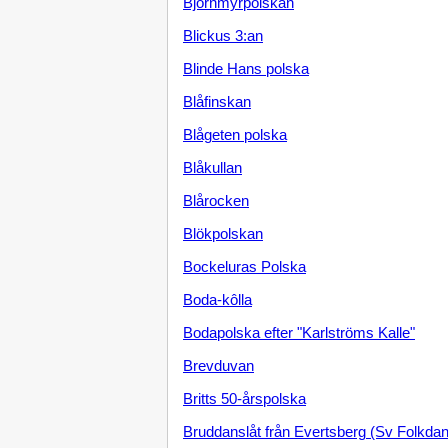
Björnmyrpolskan
Blickus 3:an
Blinde Hans polska
Blåfinskan
Blågeten polska
Blåkullan
Blårocken
Blökpolskan
Bockeluras Polska
Boda-kôlla
Bodapolska efter "Karlströms Kalle"
Brevduvan
Britts 50-årspolska
Bruddanslåt från Evertsberg (Sv Folkdan