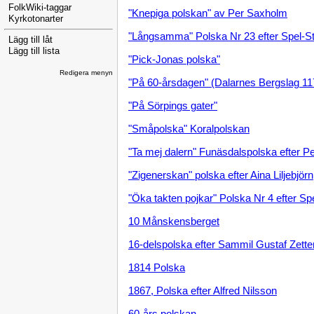
FolkWiki-taggar
"Knepiga polskan" av Per Saxholm
Kyrkotonarter
"Långsamma" Polska Nr 23 efter Spel-St
Lägg till låt
Lägg till lista
"Pick-Jonas polska"
Redigera menyn
"På 60-årsdagen" (Dalarnes Bergslag 11
"På Sörpings gater"
"Småpolska" Koralpolskan
"Ta mej dalern" Funäsdalspolska efter P
"Zigenerskan" polska efter Aina Liljebjörn
"Öka takten pojkar" Polska Nr 4 efter Sp
10 Månskensberget
16-delspolska efter Sammil Gustaf Zett
1814 Polska
1867, Polska efter Alfred Nilsson
60-års polskan