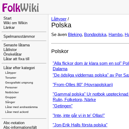
Start
Låttyper
/
Wiki om Wikin
Polska
Länkar
Se även
Bleking
,
Bondpolska
,
Hambo
,
H
Spelmansstämmor
Senaste låtarna
Låtlistor
Polskor
Önskelåtar
Låtar att fixa till
"Alla flickor dom är klara som en sol" Po
Låtar efter kategori
Dalarna
Låttyper
"De ödsliga viddernas polska" av Per S
Tonarter
Geografiskt ursprung
"From-Olles 80" (Hovrapolskan)
Personer
Notböcker
"Gammal polska" Ur notbok upptecknad a
Grupper
Rulin, Folketorp, Närke
Sånger
"Getingen"
Låtar med andrastämma
Låtar med ackord
"Inte, inte går vi in te' Ollas!"
Abc-notation
"Jon-Erik Halls första polska"
Abc-informationsfält