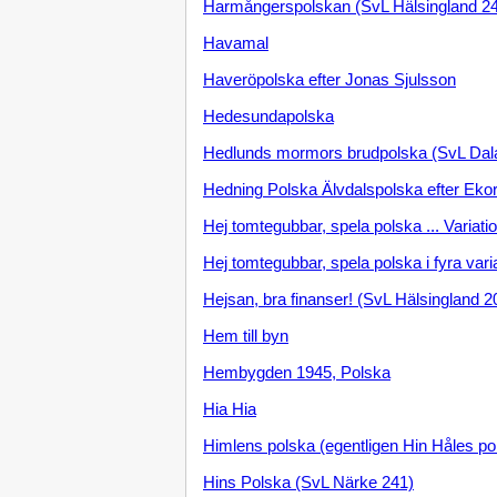
Harmångerspolskan (SvL Hälsingland 24
Havamal
Haveröpolska efter Jonas Sjulsson
Hedesundapolska
Hedlunds mormors brudpolska (SvL Dal
Hedning Polska Älvdalspolska efter Eko
Hej tomtegubbar, spela polska ... Variati
Hej tomtegubbar, spela polska i fyra varia
Hejsan, bra finanser! (SvL Hälsingland 2
Hem till byn
Hembygden 1945, Polska
Hia Hia
Himlens polska (egentligen Hin Håles po
Hins Polska (SvL Närke 241)