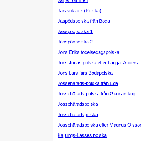
Järpströmmen
Järvsöklack (Polska)
Jäspôdspolska från Boda
Jässpôdpolska 1
Jässpôdpolska 2
Jöns Eriks födelsedagspolska
Jöns Jonas polska efter Laggar Anders
Jöns Lars fars Bodapolska
Jössehärads-polska från Eda
Jössehärads-polska från Gunnarskog
Jössehäradspolska
Jössehäradspolska
Jössehäradspolska efter Magnus Olsso
Kajlungs-Lasses polska