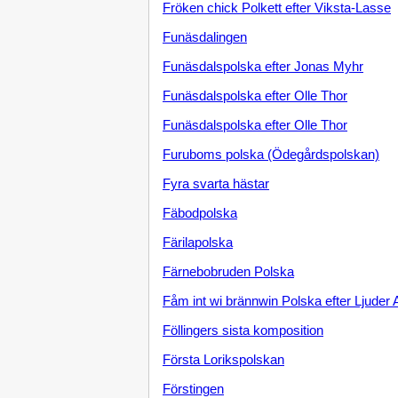
Fröken chick Polkett efter Viksta-Lasse
Funäsdalingen
Funäsdalspolska efter Jonas Myhr
Funäsdalspolska efter Olle Thor
Funäsdalspolska efter Olle Thor
Furuboms polska (Ödegårdspolskan)
Fyra svarta hästar
Fäbodpolska
Färilapolska
Färnebobruden Polska
Fåm int wi brännwin Polska efter Ljuder
Föllingers sista komposition
Första Lorikspolskan
Förstingen