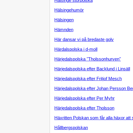
Hälsinge storpolska
Hälsingehumör
Hälsingen
Hämnden
Här dansar vi på bredaste golv
Härdalspolska i d-moll
Härjedalspolska "Tholssonhurven"
Härjedalspolska efter Backlund i Linsäll
Härjedalspolska efter Fritjof Mesch
Härjedalspolska efter Johan Persson B
Härjedalspolska efter Per Myhr
Härjedalspolska efter Tholsson
Häxritten Polskan som får alla häxor att
Hållbergspolskan