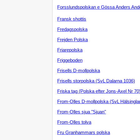
Forsslundspolskan e Gössa Anders And
Fransk shottis
Fredagspolska
Frejden Polska
Friarepolska
Friggeboden
Frisells D-mollpolska
Frisells storpolska (SvL Dalarna 1036)
Friska tag (Polska efter Jons-Axel Nr 70
From-Olles D-mollpolska (SvL Hälsingla
From-Olles sjua "Sjuan"
From-Olles tolva
Fru Granhammars polska